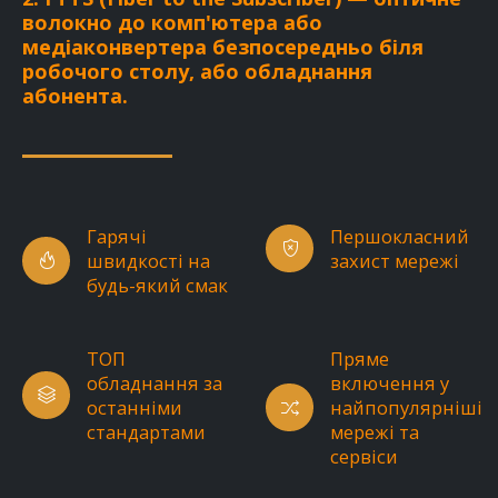
волокно до комп'ютера або
медіаконвертера безпосередньо біля
робочого столу, або обладнання
абонента.
Гарячі
Першокласний
швидкості на
захист мережі
будь-який смак
ТОП
Пряме
обладнання за
включення у
останніми
найпопулярніші
стандартами
мережі та
сервіси