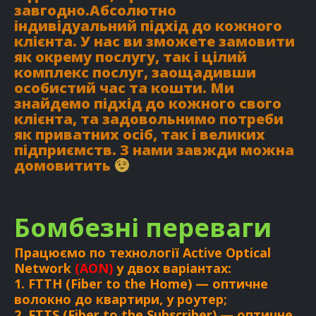
завгодно.Абсолютно
індивідуальний підхід до кожного
клієнта. У нас ви зможете замовити
як окрему послугу, так і цілий
комплекс послуг, заощадивши
особистий час та кошти. Ми
знайдемо підхід до кожного свого
клієнта, та задовольнимо потреби
як приватних осіб, так і великих
підприємств. З нами завжди можна
домовитить
Бомбезні переваги
Працюємо по технології Active Optical
Network
(AON)
у двох варіантах:
1. FTTH (Fiber to the Home) — оптичне
волокно до квартири, у роутер;
2. FTTS (Fiber to the Subscriber) — оптичне