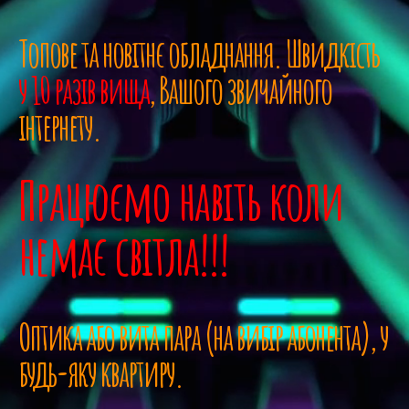
Топове та новітнє обладнання. Швидкість
у 10 разів вища
, Вашого звичайного
інтернету.
Працюємо навіть коли
немає світла!!!
Оптика або вита пара (на вибір абонента), у
будь-яку квартиру.