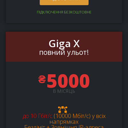
ПІДКЛЮЧЕННЯ БЕЗКОШТОВНЕ
Giga X
повний ульот!
5000
₴
В МІСЯЦЬ
до 10 Гбіт/с
(10000 Мбіт/c) у всіх
напрямках
Безліміт + Зовнішня IP-адреса