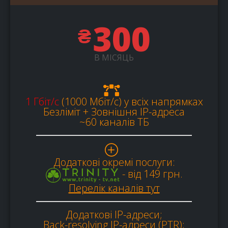
300
₴
В МІСЯЦЬ
1 Гбіт/с
(1000 Мбіт/c) у всіх напрямках
Безліміт + Зовнішня IP-адреса
~60 каналів ТБ
Додаткові окремі послуги:
- від 149 грн.
Перелік каналів тут
Додаткові IP-адреси;
Back-resolving IP-адреси (PTR);